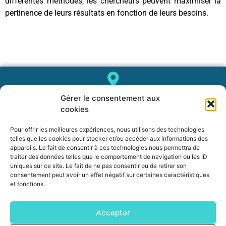
différentes méthodes, les chercheurs peuvent maximiser la
pertinence de leurs résultats en fonction de leurs besoins.
Gérer le consentement aux
1682, rue de la Valsière
cookies
Cap Delta – Biopole Euromédecine II
34790 GRABELS
Pour offrir les meilleures expériences, nous utilisons des technologies
telles que les cookies pour stocker et/ou accéder aux informations des
appareils. Le fait de consentir à ces technologies nous permettra de
traiter des données telles que le comportement de navigation ou les ID
uniques sur ce site. Le fait de ne pas consentir ou de retirer son
info@diag4zoo.fr
consentement peut avoir un effet négatif sur certaines caractéristiques
et fonctions.
Accepter
04 67 41 97 48