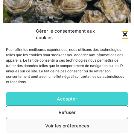
Gérer le consentement aux
cookies
Pour offrir les meilleures expériences, nous utilisons des technologies
telles que les cookies pour stocker et/ou accéder aux informations des
appareils. Le fait de consentir à ces technologies nous permettra de
traiter des données telles que le comportement de navigation ou les ID
uniques sur ce site. Le fait de ne pas consentir ou de retirer son
consentement peut avoir un effet négatif sur certaines caractéristiques
In collaboration with Ifremer and Acobiom, the
et fonctions.
Diag4Zoo technical team analyzed the toxicogenomic
effects of diuron on Pacific oysters and the impact of
Accepter
this herbicide on several generations of oysters
Montpellier, September 4th 2017 In a study published in
Refuser
August 2017 in the journal Ecotoxicology and
Environmental Safety, scientific teams from Ifremer and
Voir les préférences
technical teams […]